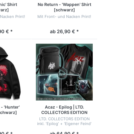
nic' Shirt
No Return - 'Wappen' Shirt
arz]
[schwarz]
 Nacken Print!
Mit Front- und Nacken Print!
90 € *
ab 26,90 € *
 - 'Hunter'
Acaz - Epilog | LTD.
schwarz]
COLLECTORS EDITION
LTD. COLLECTORS EDITION
inkl. 'Epilog' + 'Eigener Feind'
Album, Shirt, Umhängetasche
mit Stick, NFC-Sammelkarte,
90 € *
ab 64,90 € *