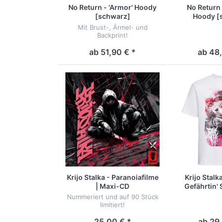
No Return - 'Armor' Hoody
No Return 
[schwarz]
Hoody [
Mit Brust-, Ärmel- und
Backprint!
ab 51,90 € *
ab 48,
Krijo Stalka - Paranoiafilme
Krijo Stalka
| Maxi-CD
Gefährtin' 
Nummeriert und auf 90 Stück
limitiert!
25,00 € *
ab 29,