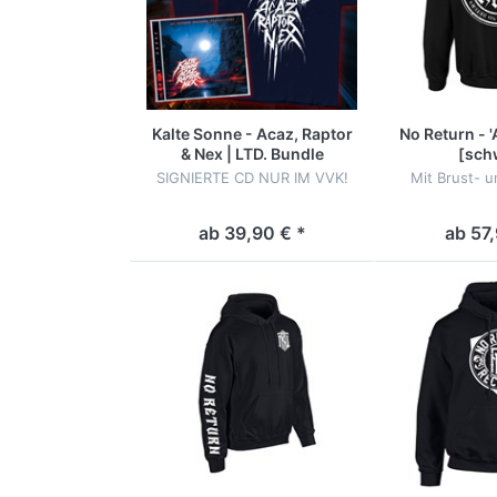
Kalte Sonne - Acaz, Raptor
No Return - '
& Nex | LTD. Bundle
[sch
SIGNIERTE CD NUR IM VVK!
Mit Brust- u
ab 39,90 € *
ab 57,