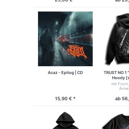
Acaz - Epilog | CD
TRUST NO 1 "
Hoody [
mit Front
Ärmel
15,90 € *
ab 56,