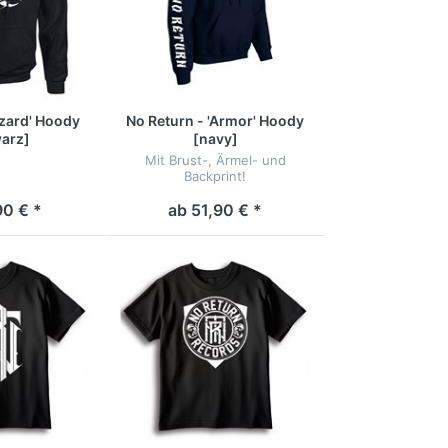
azard' Hoody
No Return - 'Armor' Hoody
arz]
[navy]
Mit Brust-, Ärmel- und
Backprint!
90 € *
ab 51,90 € *