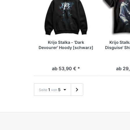
Krijo Stalka - 'Dark
Krijo Stalka
Devourer' Hoody [schwarz]
Disguise' Sh
ab 53,90 € *
ab 29,
1
5
Seite
von