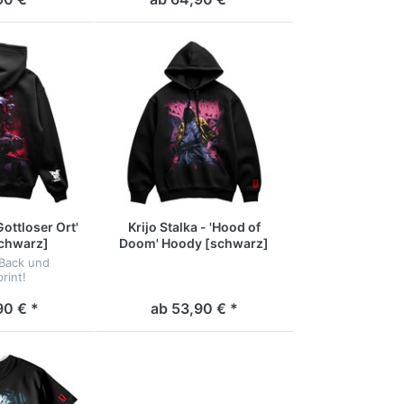
Sticker - auf 250 Stk. limitiert!
'Gottloser Ort'
Krijo Stalka - 'Hood of
chwarz]
Doom' Hoody [schwarz]
 Back und
rint!
90 € *
ab 53,90 € *