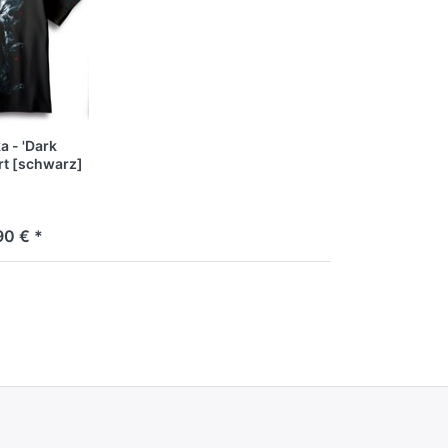
ka - 'Dark
rt [schwarz]
90 € *