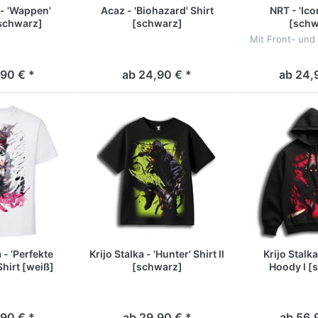
- 'Wappen'
Acaz - 'Biohazard' Shirt
NRT - 'Ico
schwarz]
[schwarz]
[schw
Mit Front- und
90 € *
ab 24,90 € *
ab 24,
 - 'Perfekte
Krijo Stalka - 'Hunter' Shirt ll
Krijo Stalka
Shirt [weiß]
[schwarz]
Hoody l [
90 € *
ab 29,90 € *
ab 56,