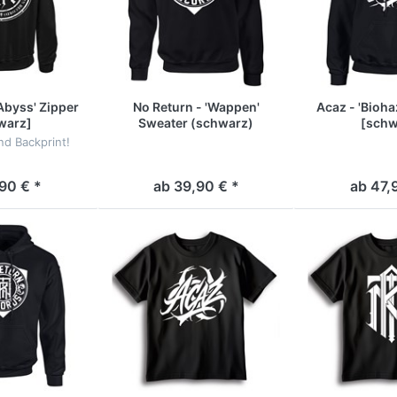
Abyss' Zipper
No Return - 'Wappen'
Acaz - 'Bioh
warz]
Sweater (schwarz)
[schw
nd Backprint!
90 € *
ab 39,90 € *
ab 47,