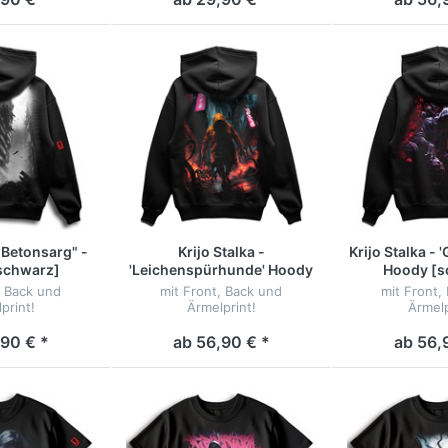
Betonsarg" -
Krijo Stalka -
Krijo Stalka - 
schwarz]
'Leichenspürhunde' Hoody
Hoody [s
[schwarz]
, Back und
mit Front, Back und
mit Front,
print!
Ärmelprint!
Ärmelp
90 € *
ab 56,90 € *
ab 56,