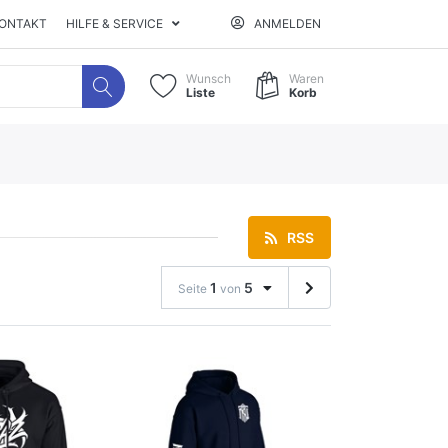
ONTAKT
HILFE & SERVICE
ANMELDEN
Wunsch
Waren
Liste
Korb
RSS
1
5
Seite
von