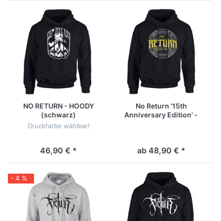
NO RETURN - HOODY
No Return '15th
(schwarz)
Anniversary Edition' -
Hoody (schwarz)
Druckfarbe wählbar!
46,90 € *
ab 48,90 € *
- 4 %