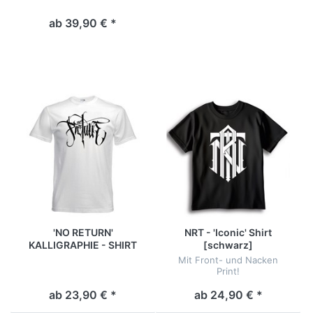
ab 39,90 € *
'NO RETURN'
NRT - 'Iconic' Shirt
KALLIGRAPHIE - SHIRT
[schwarz]
[weiß]
Mit Front- und Nacken
Print!
ab 23,90 € *
ab 24,90 € *