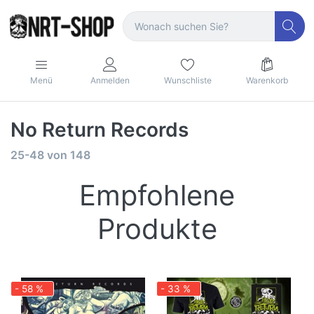
Menü
Anmelden
Wunschliste
Warenkorb
No Return Records
25-48
von
148
Empfohlene
Produkte
- 58 %
- 33 %