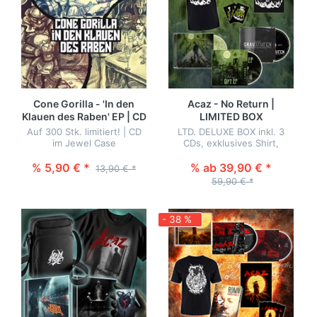
Cone Gorilla - 'In den
Acaz - No Return |
Klauen des Raben' EP | CD
LIMITED BOX
Auf 300 Stk. limitiert! | CD
LTD. DELUXE BOX inkl. 3
im Jewel Case
CDs, exklusives Shirt,
Schlüsselanhänger, Poster
& Sticker!
% 5,90 € *
% ab 39,90 € *
13,90 € *
59,90 € *
- 38 %