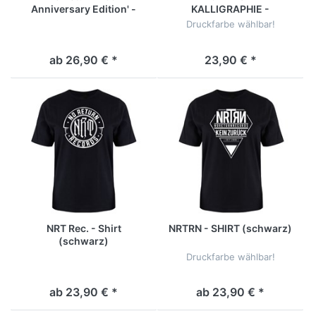
Anniversary Edition' -
KALLIGRAPHIE -
Shirt (schwarz)
GIRLYSHIRT [schwarz]
Druckfarbe wählbar!
ab 26,90 € *
23,90 € *
NRT Rec. - Shirt
NRTRN - SHIRT (schwarz)
(schwarz)
Druckfarbe wählbar!
ab 23,90 € *
ab 23,90 € *