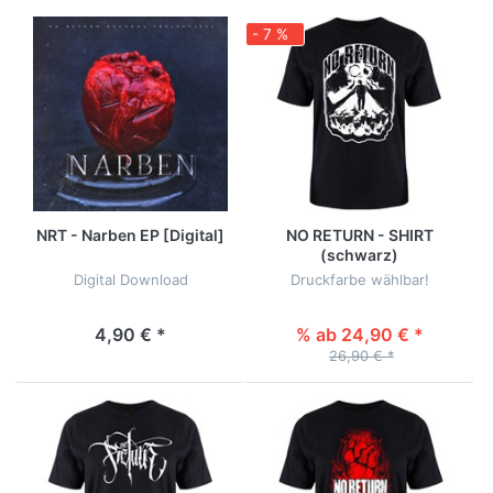
- 7 %
NRT - Narben EP [Digital]
NO RETURN - SHIRT
(schwarz)
Digital Download
Druckfarbe wählbar!
4,90 € *
% ab 24,90 € *
26,90 € *