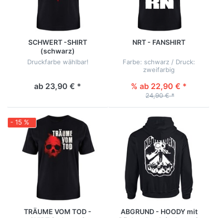
SCHWERT -SHIRT
NRT - FANSHIRT
(schwarz)
Druckfarbe wählbar!
Farbe: schwarz / Druck:
zweifarbig
ab 23,90 € *
% ab 22,90 € *
24,90 € *
- 15 %
TRÄUME VOM TOD -
ABGRUND - HOODY mit