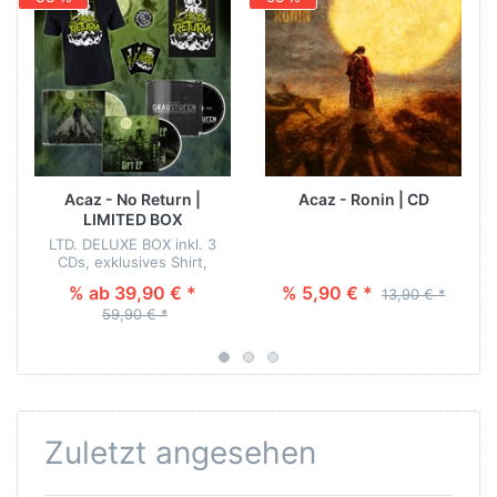
Acaz - No Return |
Acaz - Ronin | CD
LIMITED BOX
LTD. DELUXE BOX inkl. 3
CDs, exklusives Shirt,
Schlüsselanhänger, Poster
% ab 39,90 € *
% 5,90 € *
13,90 € *
& Sticker!
59,90 € *
Zuletzt angesehen