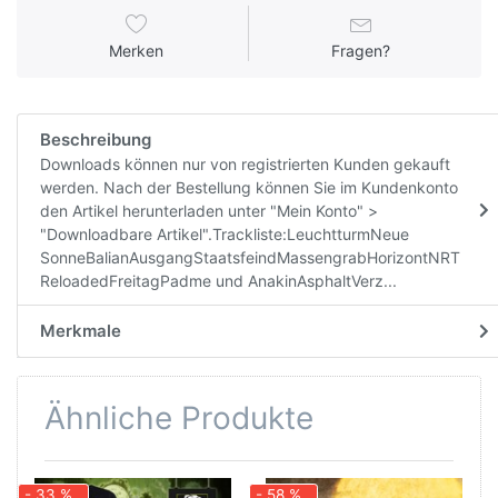
Merken
Fragen?
Beschreibung
Downloads können nur von registrierten Kunden gekauft
werden. Nach der Bestellung können Sie im Kundenkonto
den Artikel herunterladen unter "Mein Konto" >
"Downloadbare Artikel".Trackliste:LeuchtturmNeue
SonneBalianAusgangStaatsfeindMassengrabHorizontNRT
ReloadedFreitagPadme und AnakinAsphaltVerz...
Merkmale
Ähnliche Produkte
- 33 %
- 58 %
-